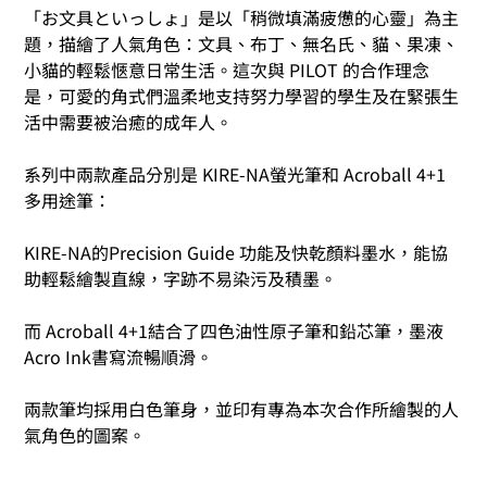
「お文具といっしょ」是以「稍微填滿疲憊的心靈」為主
題，描繪了人氣角色：文具、布丁、無名氏、貓、果凍、
小貓的輕鬆愜意日常生活。這次與 PILOT 的合作理念
是，可愛的角式們溫柔地支持努力學習的學生及在緊張生
活中需要被治癒的成年人。
系列中兩款產品分別是 KIRE-NA螢光筆和 Acroball 4+1
多用途筆：
KIRE-NA的Precision Guide 功能及快乾顏料墨水，能協
助輕鬆繪製直線，字跡不易染污及積墨。
而 Acroball 4+1結合了四色油性原子筆和鉛芯筆，墨液
Acro Ink書寫流暢順滑。
兩款筆均採用白色筆身，並印有專為本次合作所繪製的人
氣角色的圖案。