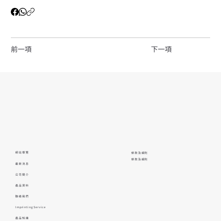
前一項
下一項
網站導覽
條款及細則
條款及細則
最新消息
公司簡介
產品資料
聯絡我們
Imprinting Service
產品知識