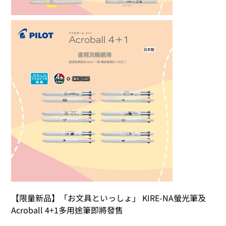
【限量新品】「お文具といっしょ」 KIRE-NA螢光筆及 
Acroball 4+1多用途筆即將發售