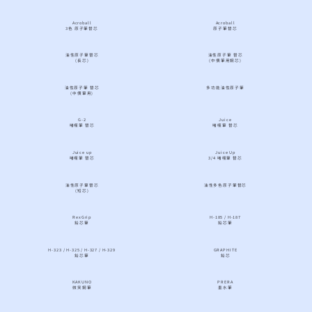
Acroball
Acroball
3色 原子筆替芯
原子筆替芯
油性原子筆替芯
油性原子筆 替芯
(長芯)
(中價筆用鋼芯)
油性原子筆 替芯
多功能油性原子筆
(中價筆用)
G-2
Juice
啫喱筆 替芯
啫喱筆 替芯
Juice up
Juice Up
啫喱筆 替芯
3/4 啫喱筆 替芯
油性原子筆替芯
油性多色原子筆替芯
(短芯)
RexGrip
H-185 / H-187
鉛芯筆
鉛芯筆
H-323 / H-325 / H-327 / H-329
GRAPHITE
鉛芯筆
鉛芯
KAKUNO
PRERA
微笑鋼筆
墨水筆