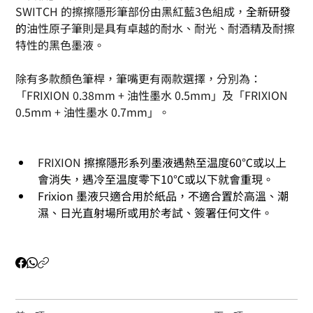
SWITCH 的擦擦隱形筆部份由黑紅藍3色組成，
全新研發
的
油性原子筆則是具有卓越的耐水、耐光、耐酒精及耐擦
特性的黑色墨液。
除有多款顏色筆桿，筆嘴更有兩款選擇，分別為：
「FRIXION 0.38mm + 油性墨水 0.5mm」及「FRIXION 
0.5mm + 油性墨水 0.7mm」。
FRIXION 
擦擦隱形系列墨液遇熱至温度60℃或以上
會消失，遇冷至温度零下10℃或以下就會重現。
Frixion 墨液
只適合用於紙品，不適合置於高溫、潮
濕、日光直射場所或用於考試、簽署任何文件。