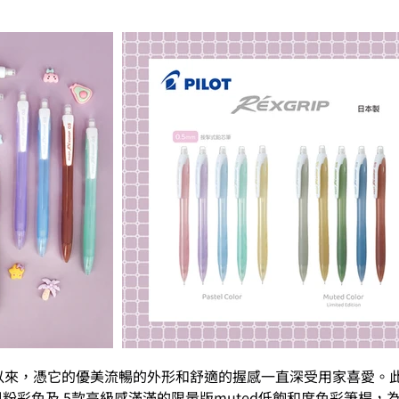
2年上市以來，憑它的優美流暢的外形和舒適的握感一直深受用家喜愛
tel粉彩色及 5款高級感滿滿的限量版muted低飽和度色彩筆桿