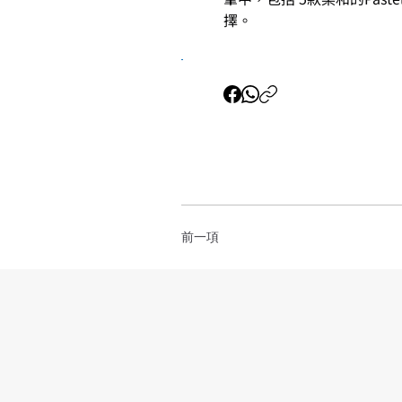
擇。
前一項