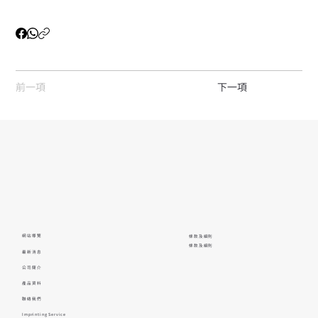
前一項
下一項
網站導覽
條款及細則
條款及細則
最新消息
公司簡介
產品資料
聯絡我們
Imprinting Service