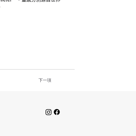
。
下一項