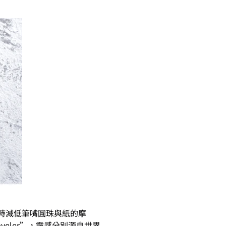
，書寫時減低筆嘴圓珠與紙的摩
veler”，靈感分別源自世界