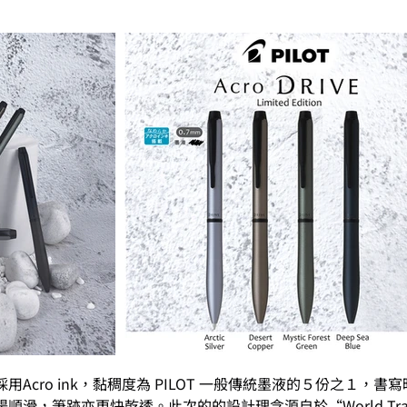
版墨液採用Acro ink，黏稠度為 PILOT 一般傳統墨液的５份之１
滑，筆跡亦更快乾透。此次的的設計理念源自於“World Tra