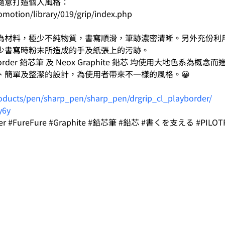
隨意打造個人風格：
romotion/library/019/grip/index.php
為材料，極少不純物質，書寫順滑，筆跡濃密清晰。另外充份利
少書寫時粉末所造成的手及紙張上的污跡。
PlayBorder 鉛芯筆 及 Neox Graphite 鉛芯 均使用大地色
、簡單及整潔的設計，為使用者帶來不一樣的風格。😀
roducts/pen/sharp_pen/sharp_pen/drgrip_cl_playborder/
y6y
order #FureFure #Graphite #鉛芯筆 #鉛芯 #書くを支える #PIL