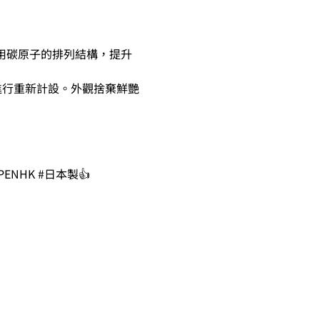
用碳原子的排列結構，提升
系為概念而進行重新計設。外觀捨棄鮮艷
OTPENHK #日本製👍