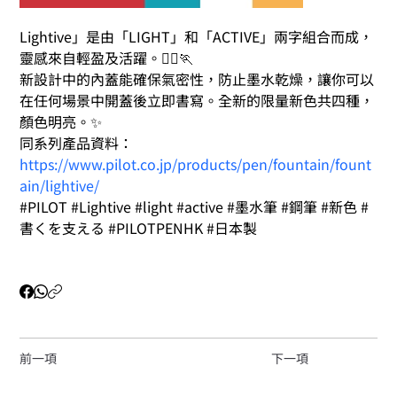
Lightive」是由「LIGHT」和「ACTIVE」兩字組合而成，
靈感來自輕盈及活躍。🏃‍♀️🏃
新設計中的內蓋能確保氣密性，防止墨水乾燥，讓你可以
在任何場景中開蓋後立即書寫。全新的限量新色共四種，
顏色明亮。✨
同系列產品資料：
https://www.pilot.co.jp/products/pen/fountain/fount
ain/lightive/
#PILOT #Lightive #light #active #墨水筆 #鋼筆 #新色 #
書くを支える #PILOTPENHK #日本製
前一項
下一項