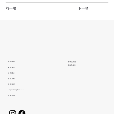
前一項
下一項
網站導覽
條款及細則
條款及細則
最新消息
公司簡介
產品資料
聯絡我們
Imprinting Service
產品知識