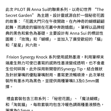
此次 PILOT 與 Anna Sui的聯乘系列，以奇幻世界 “The 
Secret Garden” 為主題。設計靈感源自於一個秘密花園
的故事：「花園大門只在午夜開啟，在內神奇的蝴蝶翩翩
起舞，而調皮的貓咪在花叢中奔跑嬉戲」。筆桿以品牌經
典的黑色和紫色為基礎，主要設計有 Anna Sui 的標誌性
圖案：「玫瑰」和「蝴蝶」，並加入了廣受歡迎的「貓」
和「星星」共六款。
 Frixion Synergy Knock 系列使用感熱墨液，利用筆桿末
端產生熱力可使已書寫的感熱性墨液變成透明，也不會產
生任何碎屑。此外採用新開發的Synergy Tip，結合錐狀
及針狀筆嘴的優點筆嘴耐用、書寫更流暢順滑。此次單枝
裝所有墨水均為黑色，並提供兩種筆嘴0.3及0.5mm選
擇。
 禮盒套裝包含三款系列：「秘密花園」、「魔法蝴蝶」
和「淘氣貓」，每款套裝均包含冷暖色調兩種墨液顏色，
筆嘴為0.5mm。