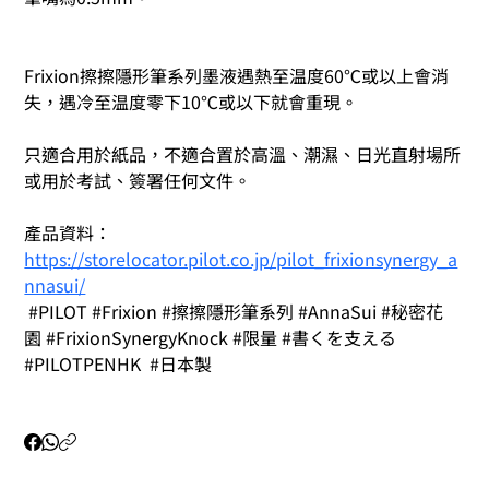
Frixion擦擦隱形筆系列墨液遇熱至温度60℃或以上會消
失，遇冷至温度零下10℃或以下就會重現。
只適合用於紙品，不適合置於高溫、潮濕、日光直射場所
或用於考試、簽署任何文件。
產品資料： 
https://storelocator.pilot.co.jp/pilot_frixionsynergy_a
nnasui/
 #PILOT #Frixion #擦擦隱形筆系列 #AnnaSui #秘密花
園 #FrixionSynergyKnock #限量 #書くを支える 
#PILOTPENHK  #日本製