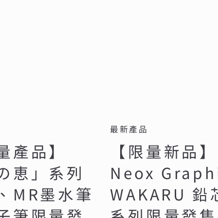
最新產品
量產品】
【限量新品】
の恵」系列
Neox Graph
、MR墨水筆
WAKARU 鉛
子筆限量發
系列限量發售